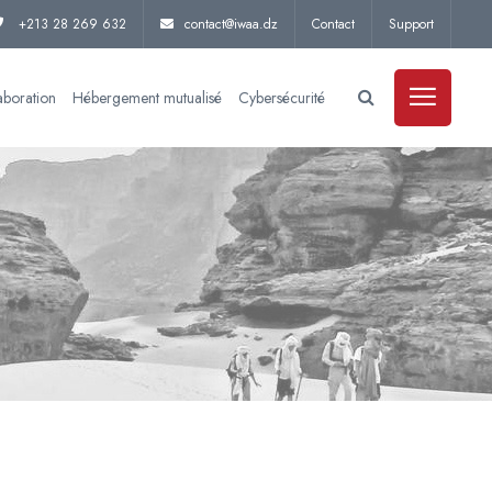
+213 28 269 632
contact@iwaa.dz
Contact
Support
aboration
Hébergement mutualisé
Cybersécurité